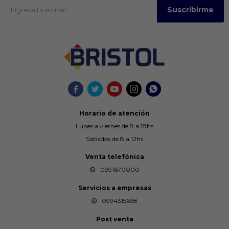
Suscribirme





Horario de atención
Lunes a viernes de 8 a 18hs
Sábados de 8 a 12hs
Venta telefónica
0991670000
Servicios a empresas
0994315698
Post venta