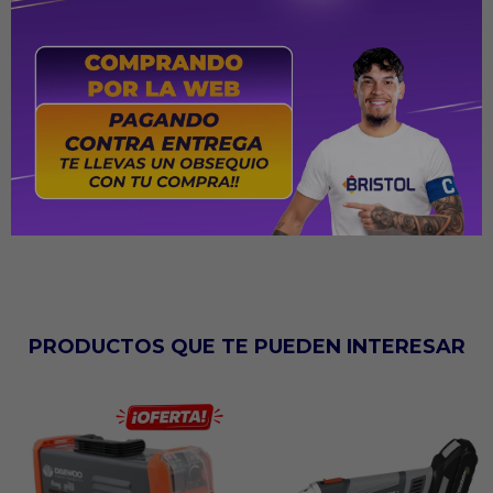
DIÁMETRO DEL DISCO: 185 MM (7-1/4")
VELOCIDAD SIN CARGA (RPM): 4900 R/MIN
PROFUNDIDAD DE CORTE MÁXIMA A 90°: 66 MM (2-5/8")
PROFUNDIDAD DE CORTE MÁXIMA A 45°: 44 MM (1-3/4")
DIMENSIONES: 284 X 231 X 234 MM
PESO NETO: 3.7 KG (8.1 LBS)
CLASE DE SEGURIDAD: DOBLE AISLAMIENTO
PRODUCTOS QUE TE PUEDEN INTERESAR