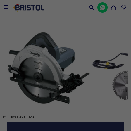


Imagen Ilustrativa