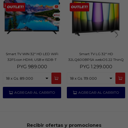
Smart TV WIN 32" HD LED WiFi
Smart TV LG 32" HD
32FS con HDMI, USB e ISDB-T
32LQ600BPSA webOS 22 ThinQ
AI WiFi Bluetooth y HDR10
PYG
989.000
PYG
1.299.000
Recibir ofertas y promociones