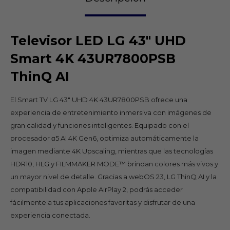
Televisor LED LG 43" UHD
Smart 4K 43UR7800PSB
ThinQ AI
El Smart TV LG 43" UHD 4K 43UR7800PSB ofrece una
experiencia de entretenimiento inmersiva con imágenes de
gran calidad y funciones inteligentes. Equipado con el
procesador α5 AI 4K Gen6, optimiza automáticamente la
imagen mediante 4K Upscaling, mientras que las tecnologías
HDR10, HLG y FILMMAKER MODE™ brindan colores más vivos y
un mayor nivel de detalle. Gracias a webOS 23, LG ThinQ AI y la
compatibilidad con Apple AirPlay 2, podrás acceder
fácilmente a tus aplicaciones favoritas y disfrutar de una
experiencia conectada.