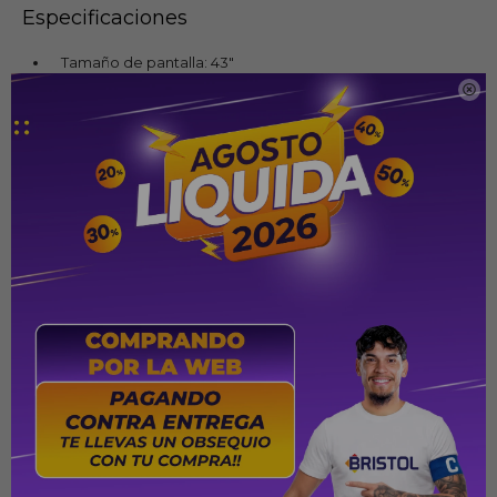
Especificaciones
Tamaño de pantalla: 43"

Resolución: 4K Ultra HD (3840 × 2160)
Tecnología de pantalla: LED UHD
Frecuencia de actualización: 60 Hz
Procesador: α5 AI 4K Gen6
Sistema operativo: webOS 23
Tecnologías de imagen: HDR10, HLG, 4K Upscaling, AI
Brightness Control, Dynamic Tone Mapping y FILMMAKER
MODE™
Funciones para videojuegos: ALLM, HGiG y Optimizador
de Juegos
Potencia de audio: 20 W
Sistema de audio: 2.0 canales
Tecnologías de audio: AI Sound (Virtual 5.1), Clear Voice