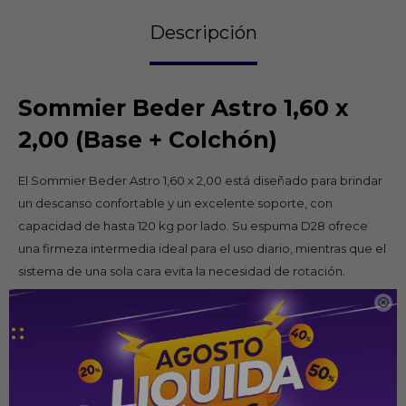
Descripción
Sommier Beder Astro 1,60 x
2,00 (Base + Colchón)
El Sommier Beder Astro 1,60 x 2,00 está diseñado para brindar
un descanso confortable y un excelente soporte, con
capacidad de hasta 120 kg por lado. Su espuma D28 ofrece
una firmeza intermedia ideal para el uso diario, mientras que el
sistema de una sola cara evita la necesidad de rotación.
Incorpora un cómodo Pillow Top que aporta mayor suavidad y

confort, además de una base fabricada con madera de
reforestación. Completa su diseño con cubierta inferior de
tejido antideslizante y panel lateral revestido en elegante tela
lino.