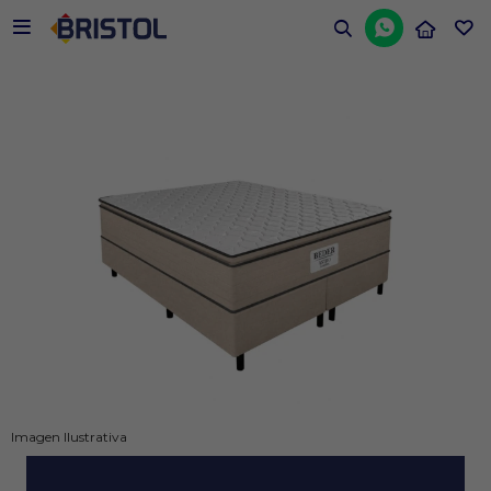


Imagen Ilustrativa