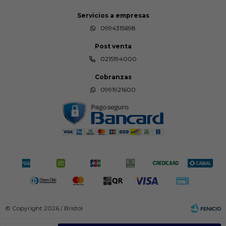
Servicios a empresas
0994315698
Post venta
0215194000
Cobranzas
0991921600
© Copyright 2026 / Bristol