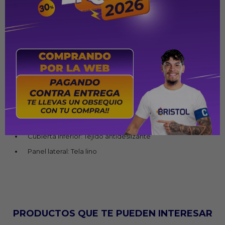
Especificaciones
Medidas: 1,60 x 2,00 m
Capacidad de peso: Hasta 120 kg por lado
Tipo de espuma: D28
Nivel de firmeza: Intermedia
Uso: Una cara (no requiere rotación de lado a lado)
Pillow Top: Sí
Base (sommier): Fabricada con madera de reforestación
Cubierta inferior: Tejido antideslizante
Panel lateral: Tela lino
PRODUCTOS QUE TE PUEDEN INTERESAR