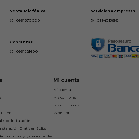
Venta telefónica
Servicios a empresas
0991670000
0994315698
Cobranzas
0991921600
s
Mi cuenta
Mi cuenta
s
Mis compras
s
Mis direcciones
 Buler
Wish List
les de Instalación
nstalación Gratis en Splits
Veni, compra y gana increíbles