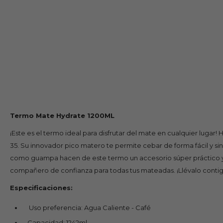
Termo Mate Hydrate 1200ML
¡Este es el termo ideal para disfrutar del mate en cualquier lugar!
35. Su innovador pico matero te permite cebar de forma fácil y si
como guampa hacen de este termo un accesorio súper práctico y por
compañero de confianza para todas tus mateadas. ¡Llévalo conti
Especificaciones:
Uso preferencia: Agua Caliente - Café
Capacidad: 1242ml