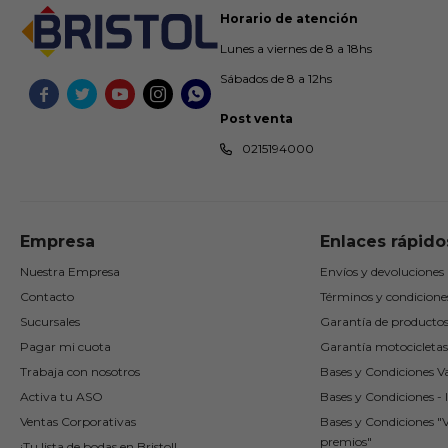
Horario de atención
Lunes a viernes de 8 a 18hs
Sábados de 8 a 12hs





Post venta
0215194000
Empresa
Enlaces rápido
Nuestra Empresa
Envíos y devoluciones
Contacto
Términos y condicione
Sucursales
Garantía de producto
Pagar mi cuota
Garantía motocicletas
Trabaja con nosotros
Bases y Condiciones Va
Activa tu ASO
Bases y Condiciones - I
Ventas Corporativas
Bases y Condiciones "
premios"
¡Tu lista de bodas en Bristol!