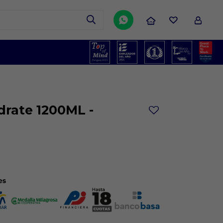

rate 1200ML -