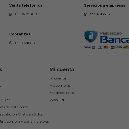
Venta telefónica
Servicios a empresas
0991670000
0994315698
Cobranzas
0991921600
s
Mi cuenta
Mi cuenta
s
Mis compras
s
Mis direcciones
 Buler
Wish List
les de Instalación
nstalación Gratis en Splits
Veni, compra y gana increíbles