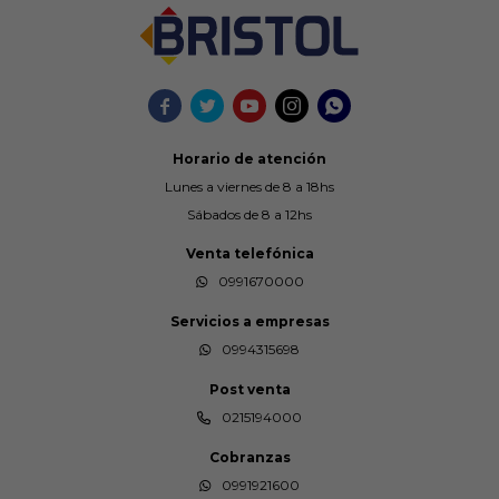





Horario de atención
Lunes a viernes de 8 a 18hs
Sábados de 8 a 12hs
Venta telefónica
0991670000
Servicios a empresas
0994315698
Post venta
0215194000
Cobranzas
0991921600