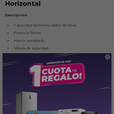
Horizontal
Descripción
Capacidad del termocalefon 80 litros.
Potencia 1500W.
Interior esmaltado.
Válvula de seguridad.
Incluye Kit de montaje.

Regulador de temperatura hasta 75°.
Calentamiento en menor tiempo.
Medidas
del termocalefon
Díametro 39 cm.
Altura 103 cm.
Ficha Técnica