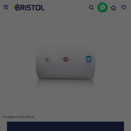


Imagen Ilustrativa