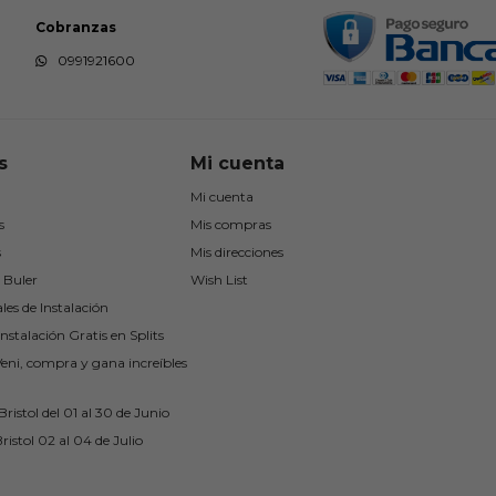
Cobranzas
0991921600
s
Mi cuenta
Mi cuenta
s
Mis compras
s
Mis direcciones
 Buler
Wish List
les de Instalación
nstalación Gratis en Splits
Veni, compra y gana increíbles
ristol del 01 al 30 de Junio
ristol 02 al 04 de Julio