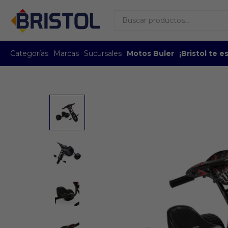
Categorías
Marcas
Sucursales
Motos Buler
¡Bristol te 