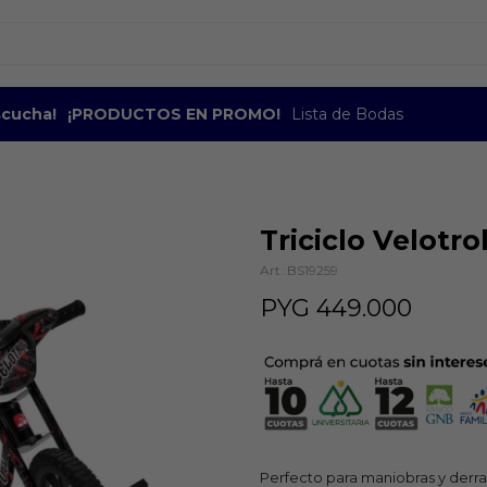
escucha!
¡PRODUCTOS EN PROMO!
Lista de Bodas
Triciclo Velotr
BS19259
PYG
449.000
Perfecto para maniobras y derr