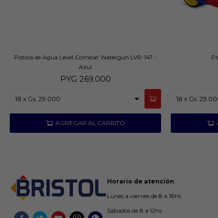
Pistola de Agua Level Combat Watergun LVR-147 -
Pa
Azul
PYG
269.000
Horario de atención
Lunes a viernes de 8 a 18hs
Sábados de 8 a 12hs