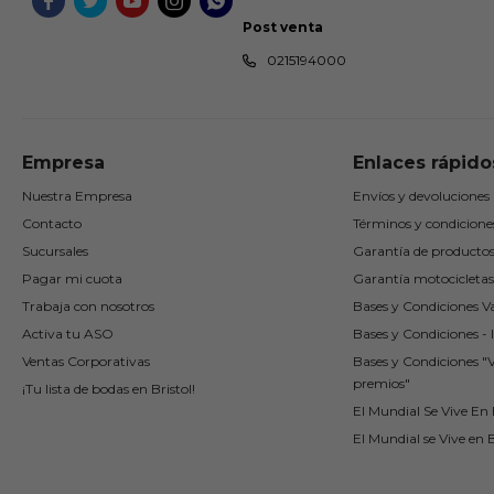





Post venta
0215194000
Empresa
Enlaces rápido
Nuestra Empresa
Envíos y devoluciones
Contacto
Términos y condicione
Sucursales
Garantía de producto
Pagar mi cuota
Garantía motocicletas
Trabaja con nosotros
Bases y Condiciones Va
Activa tu ASO
Bases y Condiciones - I
Ventas Corporativas
Bases y Condiciones "
premios"
¡Tu lista de bodas en Bristol!
El Mundial Se Vive En B
El Mundial se Vive en B