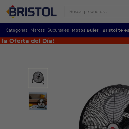
Categorías
Marcas
Sucursales
Motos Buler
¡Bristol te 
erta del Día!