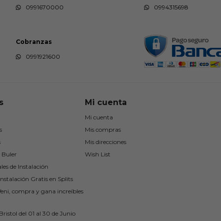
0991670000
0994315698
Cobranzas
0991921600
s
Mi cuenta
Mi cuenta
s
Mis compras
s
Mis direcciones
 Buler
Wish List
les de Instalación
nstalación Gratis en Splits
Veni, compra y gana increíbles
ristol del 01 al 30 de Junio