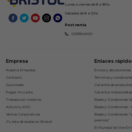
Lunes a viernes de 8 a 18hs
Sábados de 8 a 12hs





Post venta
0215194000
Empresa
Enlaces rápido
Nuestra Empresa
Envíos y devoluciones
Contacto
Términos y condicione
Sucursales
Garantía de producto
Pagar mi cuota
Garantía motocicletas
Trabaja con nosotros
Bases y Condiciones Va
Activa tu ASO
Bases y Condiciones - I
Ventas Corporativas
Bases y Condiciones "
premios"
¡Tu lista de bodas en Bristol!
El Mundial Se Vive En B