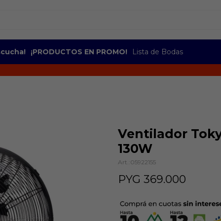
escucha!
¡PRODUCTOS EN PROMO!
Lista de Bodas
Ventilador Toky
130W
05922155
PYG
369.000