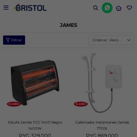


JAMES
Recomendados
Estufa James TCC 1400 Negro
Calentador instantaneo James
1400W
T70SI
PYG
329.000
PYG
869.000