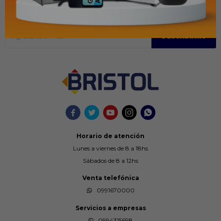
Suscríbase para obtener información sobre productos y cupones
Suscribirme





Horario de atención
Lunes a viernes de 8 a 18hs
Sábados de 8 a 12hs
Venta telefónica
0991670000
Servicios a empresas
0994315698