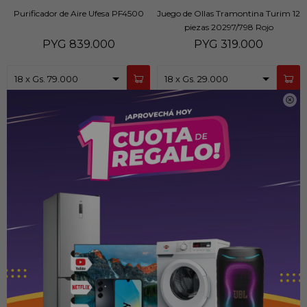
Purificador de Aire Ufesa PF4500
Juego de Ollas Tramontina Turim 12
piezas 20297/798 Rojo
PYG
839.000
PYG
319.000
