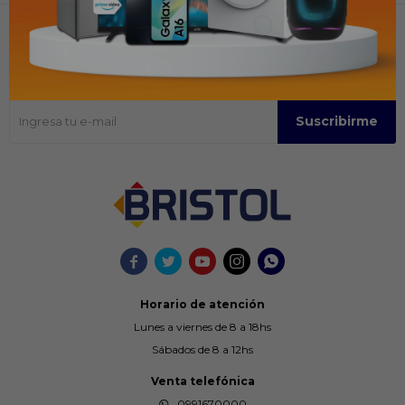
Recibir ofertas y promociones
Suscríbase para obtener información sobre productos y cupones
Suscribirme





Horario de atención
Lunes a viernes de 8 a 18hs
Sábados de 8 a 12hs
Venta telefónica
0991670000