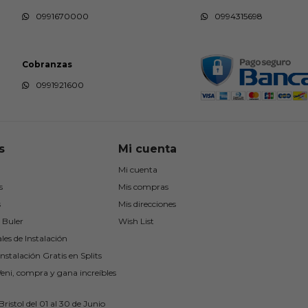
0991670000
0994315698
Cobranzas
0991921600
s
Mi cuenta
Mi cuenta
s
Mis compras
s
Mis direcciones
 Buler
Wish List
les de Instalación
nstalación Gratis en Splits
Veni, compra y gana increíbles
ristol del 01 al 30 de Junio