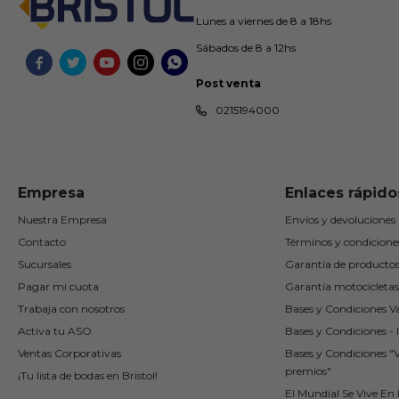
Lunes a viernes de 8 a 18hs
Sábados de 8 a 12hs





Post venta
0215194000
Empresa
Enlaces rápido
Nuestra Empresa
Envíos y devoluciones
Contacto
Términos y condicione
Sucursales
Garantía de producto
Pagar mi cuota
Garantía motocicletas
Trabaja con nosotros
Bases y Condiciones Va
Activa tu ASO
Bases y Condiciones - I
Ventas Corporativas
Bases y Condiciones "
premios"
¡Tu lista de bodas en Bristol!
El Mundial Se Vive En B