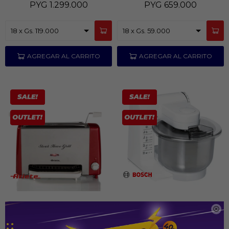
PYG
1.299.000
PYG
659.000
Tostadora Ariete Grillera 929-740
Robot de Cocina Bosh BL 500

MUM4407
PYG
619.000
PYG
889.000