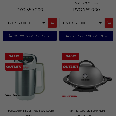
Philips 3.2Litros
PYG
359.000
PYG
769.000
Procesador MOulinex Easy Soup
Parrilla George Foreman
LM84111
GfO3320S-CL