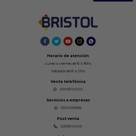





Horario de atención
Lunes a viernes de 8 a 18hs
Sábados de 8 a 12hs
Venta telefónica
0991670000
Servicios a empresas
0994315698
Post venta
0215194000