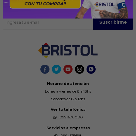
Suscríbase para obtener información sobre productos y cupones
Suscribirme





Horario de atención
Lunes a viernes de 8 a 18hs
Sábados de 8 a 12hs
Venta telefónica
0991670000
Servicios a empresas
0994315698