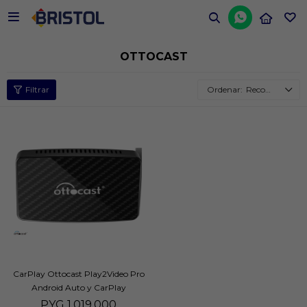


OTTOCAST
Recomendados
CarPlay Ottocast Play2Video Pro
Android Auto y CarPlay
Inalámbrico
PYG
1.019.000