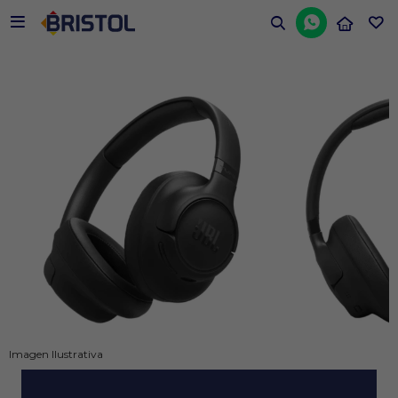


Imagen Ilustrativa