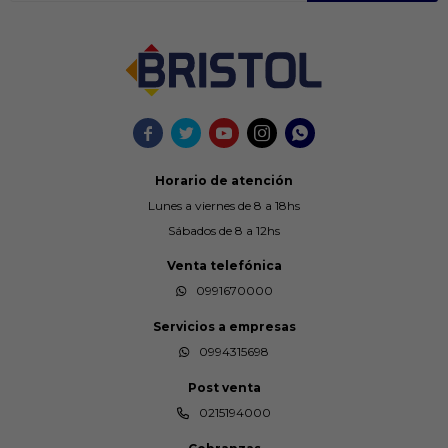





Horario de atención
Lunes a viernes de 8 a 18hs
Sábados de 8 a 12hs
Venta telefónica
0991670000
Servicios a empresas
0994315698
Post venta
0215194000