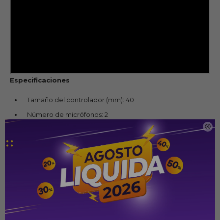
Especificaciones
Tamaño del controlador (mm): 40
Número de micrófonos: 2

Especificaciones de audio
Sensibilidad del controlador a 1 kHz/1 mW (dB): 97
Rango de respuesta de frecuencia dinámica (Hz): 20 Hz -
20 kHz
Impedancia (ohmios): 32
Dimensiones