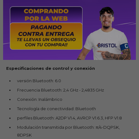
Peso (g): 218.2
Altura externa de la almohadilla para la oreja (cm): 9.63
Ancho externo de la almohadilla para la oreja (cm): 7.88
Altura interna de la almohadilla para la oreja (cm): 6
Ancho interno de la almohadilla para la oreja (cm): 4.25
Profundidad de la almohadilla para la oreja (cm): 2.1
Especificaciones de control y conexión
versión Bluetooth: 6.0
Frecuencia Bluetooth: 2,4 GHz - 2,4835 GHz
Conexión: Inalámbrico
Tecnología de conectividad: Bluetooth
perfiles Bluetooth: A2DP V1.4, AVRCP V1.6.3, HFP V1.8
Modulación transmitida por Bluetooth: π/4-DQPSK,
8DPSK