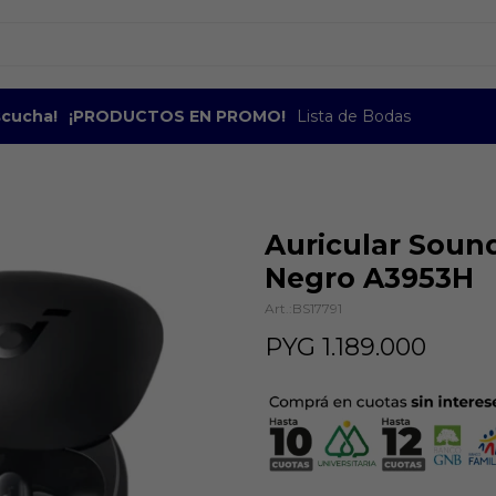
escucha!
¡PRODUCTOS EN PROMO!
Lista de Bodas
Auricular Soun
Negro A3953H
BS17791
PYG
1.189.000