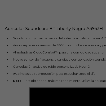
Auricular Soundcore BT Liberty Negro A3953H
Sonido nítido y claro a través del sistema acústico coaxial A
Audio espacial inmersivo de 360° con modos de música y pe
Almohadillas CloudComfort™️ para una comodidad superior
Nuevo sensor de frecuencia cardíaca con aplicación sound
Cancelación activa de ruido personalizada HearID
9/28 horas de reproducción para escuchar todo el día
Nota:
Para obtener el máximo rendimiento, utiliza la aplica