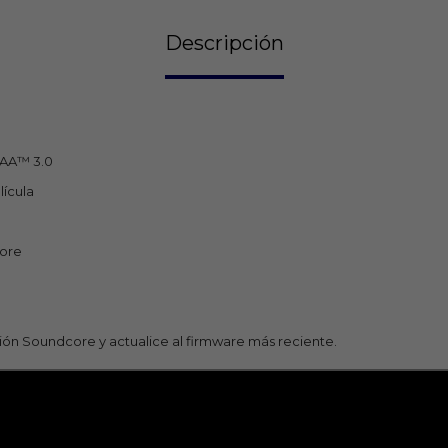
Descripción
CAA™️ 3.0
lícula
core
ción Soundcore y actualice al firmware más reciente.