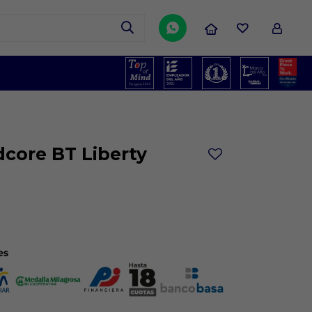

dcore BT Liberty