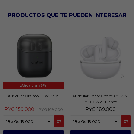
PRODUCTOS QUE TE PUEDEN INTERESAR
5
Auricular Oraimo OTW-330S
Auricular Honor Choice X8I VLN-
ME00WRT Blanco
PYG
159.000
PYG
189.000
PYG
169.000