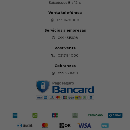
Sábados de 8 a 12hs
Venta telefónica
0991670000
Servicios a empresas
0994315698
Post venta
0215194000
Cobranzas
0991921600