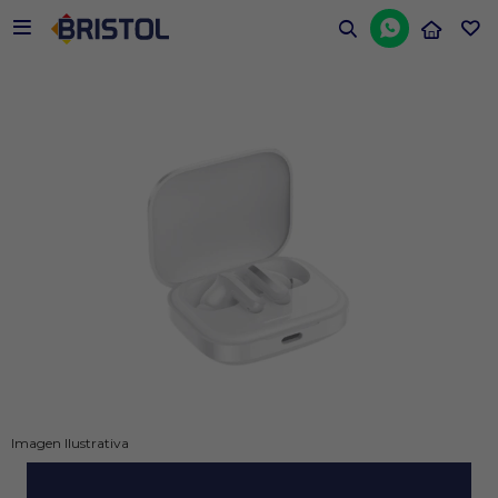


Imagen Ilustrativa