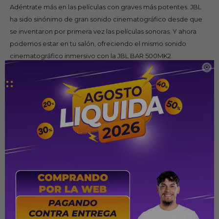
Adéntrate más en las películas con graves más potentes. JBL
ha sido sinónimo de gran sonido cinematográfico desde que
se inventaron por primera vez las películas sonoras. Y ahora
podemos estar en tu salón, ofreciendo el mismo sonido
cinematográfico inmersivo con la JBL BAR 500MK2.

Los televisores de pantalla plana te ofrecen un sonido plano.
Así que deja la pantalla a los expertos en televisión y confía tus
oídos a nosotros: los expertos en audio. Disfruta de un diálogo
nítido, efectos envolventes Dolby Atmos® y DTS Virtual:X® y
un amplio escenario sonoro que lleva tu experiencia de
entretenimiento a otro nivel. Todo eso sumado a un toque
extra de graves profundos y potentes gracias a un subwoofer
inalámbrico de 250 mm que añade más emoción a tus juegos
y más ritmo a tu música favorita de cientos de servicios de
streaming. Además, funciona a la perfección con todas las
marcas de televisor. Sube de nivel el sonido de tu juego.
Especificaciones