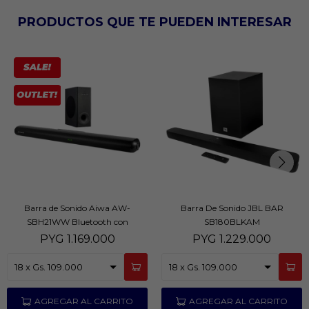
PRODUCTOS QUE TE PUEDEN INTERESAR
Barra de Sonido Aiwa AW-
Barra De Sonido JBL BAR
SBH21WW Bluetooth con
SB180BLKAM
Subwoofer Inalámbrico
PYG
1.169.000
PYG
1.229.000