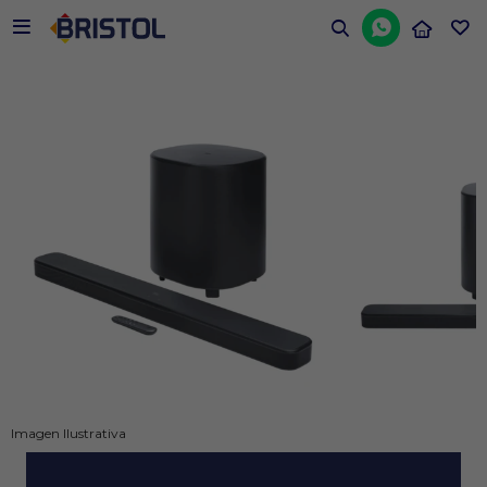


Imagen Ilustrativa