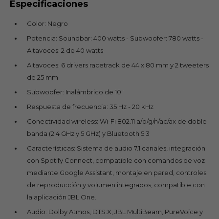
Especificaciones
Color: Negro
Potencia: Soundbar: 400 watts - Subwoofer: 780 watts -
Altavoces: 2 de 40 watts
Altavoces: 6 drivers racetrack de 44 x 80 mm y 2 tweeters
de 25 mm
Subwoofer: Inalámbrico de 10"
Respuesta de frecuencia: 35 Hz - 20 kHz
Conectividad wireless: Wi-Fi 802.11 a/b/g/n/ac/ax de doble
banda (2.4 GHz y 5 GHz) y Bluetooth 5.3
Características: Sistema de audio 7.1 canales, integración
con Spotify Connect, compatible con comandos de voz
mediante Google Assistant, montaje en pared, controles
de reproducción y volumen integrados, compatible con
la aplicación JBL One.
Audio: Dolby Atmos, DTS:X, JBL MultiBeam, PureVoice y