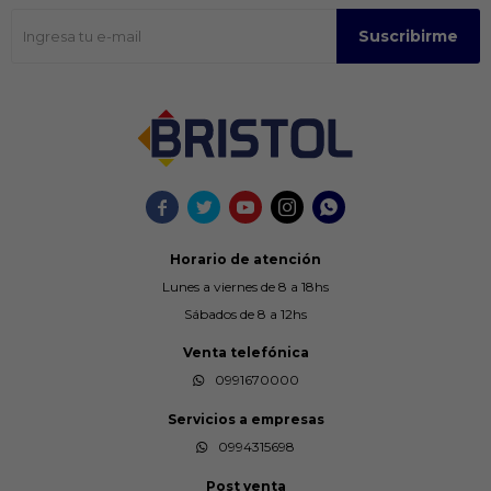
Suscribirme





Horario de atención
Lunes a viernes de 8 a 18hs
Sábados de 8 a 12hs
Venta telefónica
0991670000
Servicios a empresas
0994315698
Post venta