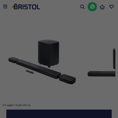


Imagen Ilustrativa