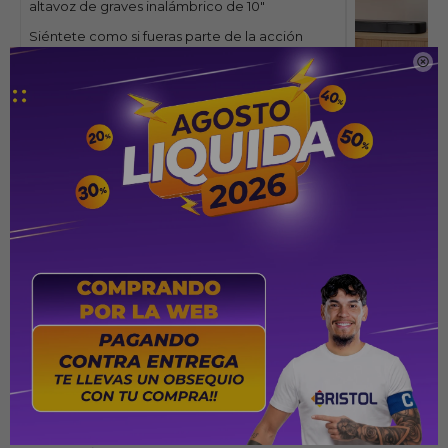
altavoz de graves inalámbrico de 10"
Siéntete como si fueras parte de la acción
mientras se desarrolla una escena de batalla

culminante. Ríndete al ritmo de tu canción
favorita. Tus películas, música y juegos se
convierten en una experiencia de sonido aún
más vívida y envolvente con 780 vatios de
potencia total del sistema, incluidos los
potentes graves y asombrosos del altavoz de
graves inalámbrico de 10”.
Dolby Atmos® 
Escucha cómo 
de tu cabeza.
por tu lado. O
lista de repro
sonido cinema
todas las dire
audio 3D de D