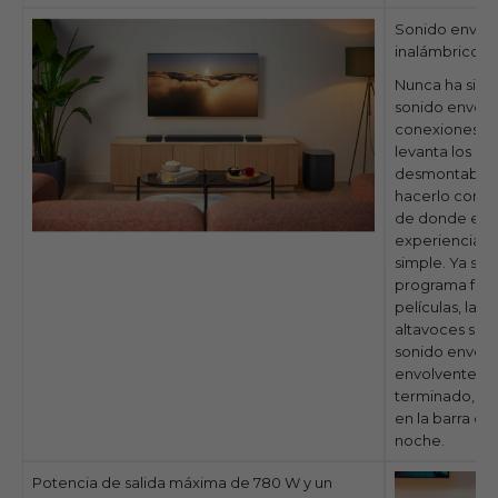
Sonido envolv
inalámbricos
Nunca ha sido 
sonido envolve
conexiones d
levanta los al
desmontables 
hacerlo con un
de donde esté
experiencia de
simple. Ya se
programa favo
películas, las 
altavoces sign
sonido envolv
envolvente po
terminado, sol
en la barra de
noche.
Potencia de salida máxima de 780 W y un