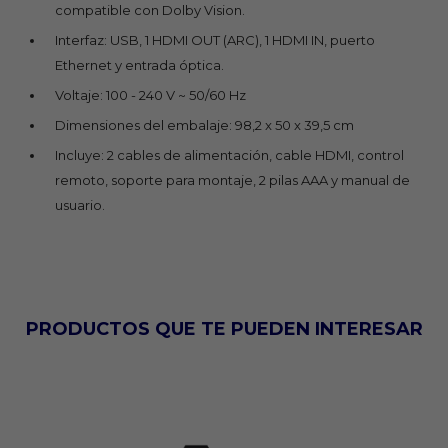
compatible con Dolby Vision.
Interfaz: USB, 1 HDMI OUT (ARC), 1 HDMI IN, puerto
Ethernet y entrada óptica.
Voltaje: 100 - 240 V ~ 50/60 Hz
Dimensiones del embalaje: 98,2 x 50 x 39,5 cm
Incluye: 2 cables de alimentación, cable HDMI, control
remoto, soporte para montaje, 2 pilas AAA y manual de
usuario.
PRODUCTOS QUE TE PUEDEN INTERESAR