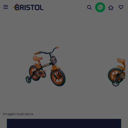


Imagen Ilustrativa