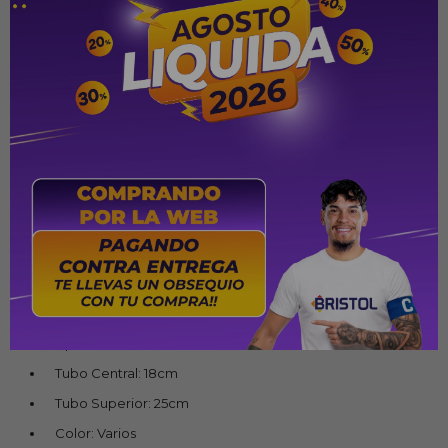
Llanta: 12
Tija de sillín: Acero
Trinquete trasero: 16 Dientes
Cadena: Gruesa
Frenos: Tambor
Pedales: Plástico
Biela: Acero
Llantas: EVA
Tamaño de cuadro: 8”
Tipo de llanta: Nylon
Tipo de Estructura: Acero
Tipo de Uso: Infantil
Tubo Central: 18cm
Tubo Superior: 25cm
Color: Varios