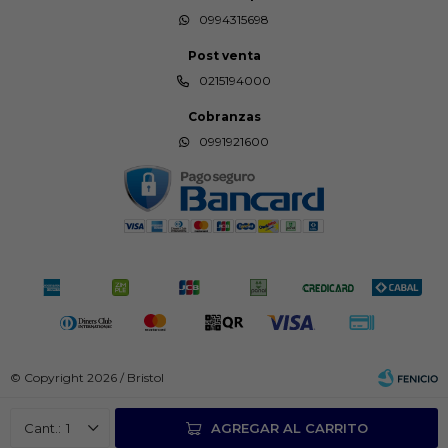
0994315698
Post venta
0215194000
Cobranzas
0991921600
© Copyright 2026 / Bristol
1
AGREGAR AL CARRITO