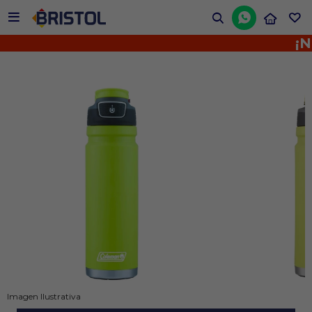


¡No 
Imagen Ilustrativa