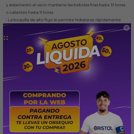
y aislamiento al vacío mantiene las bebidas frías hasta 31 horas
o calientes hasta 11 horas
• La boquilla de alto flujo le permite hidratarse rápidamente
• La función AUTOSEAL accionada por botón sella la tapa entre

sorbos para eliminar derrames y fugas, y un bloqueo deslizante
patentado evita presionar accidentalmente el botón mientras
está en movimiento
• La cubierta protectora del surtidor mantiene la suciedad y los
gérmenes fuera de la boquilla, y la función de tapa DropDown
facilita la limpieza
• 100% libre de BPA para tranquilidad
PRODUCTOS QUE TE PUEDEN INTERESAR