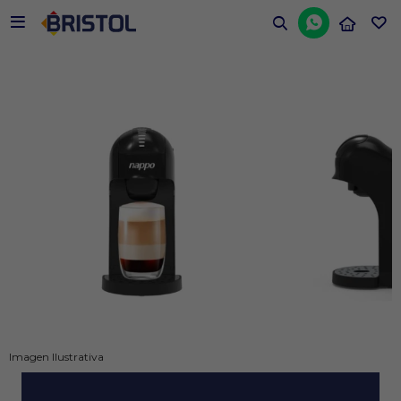


Imagen Ilustrativa