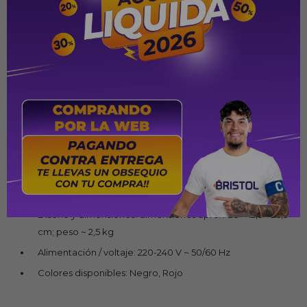
Función 3 en 1: compatible con cápsulas Nespresso,
cápsulas Dolce Gusto y café molido
Potencia: 1.400 W
Bomba / presión: 20 bares (bomba italiana)
Capacidad del depósito de agua: 0,85 L
Panel de control: Panel táctil LED digital con 7 niveles de
volumen / cantidad de líquido
Portacápsulas: tipo cajón, fácil de usar
Bandeja recoge gotas: extraíble para limpieza
Apagado automático: luego de 9 minutos de inactividad
Diseño y dimensiones: dimensiones aprox. 28 × 12,5 × 25,5
cm; peso ~ 2,5 kg
Alimentación / voltaje: 220-240 V ~ 50/60 Hz
Colores disponibles: Negro, Rojo