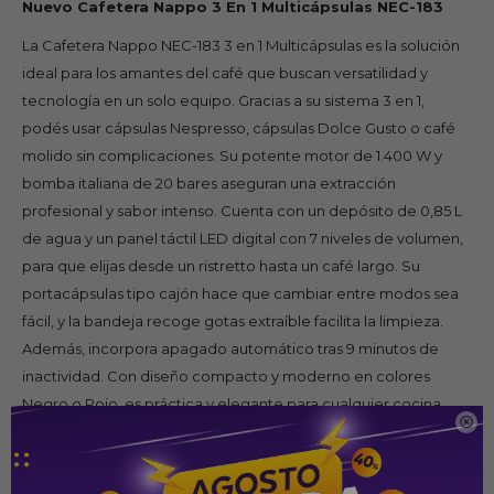
Nuevo Cafetera Nappo 3 En 1 Multicápsulas NEC-183
La Cafetera Nappo NEC-183 3 en 1 Multicápsulas es la solución
ideal para los amantes del café que buscan versatilidad y
tecnología en un solo equipo. Gracias a su sistema 3 en 1,
podés usar cápsulas Nespresso, cápsulas Dolce Gusto o café
molido sin complicaciones. Su potente motor de 1.400 W y
bomba italiana de 20 bares aseguran una extracción
profesional y sabor intenso. Cuenta con un depósito de 0,85 L
de agua y un panel táctil LED digital con 7 niveles de volumen,
para que elijas desde un ristretto hasta un café largo. Su
portacápsulas tipo cajón hace que cambiar entre modos sea
fácil, y la bandeja recoge gotas extraíble facilita la limpieza.
Además, incorpora apagado automático tras 9 minutos de
inactividad. Con diseño compacto y moderno en colores
Negro o Rojo, es práctica y elegante para cualquier cocina.

Características Técnicas
Nombre / modelo: Nappo NEC-183 3 en 1 Multicápsulas