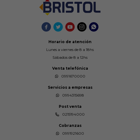





Horario de atención
Lunes a viernes de 8 a 18hs
Sábados de 8 a 12hs
Venta telefónica
0991670000
Servicios a empresas
0994315698
Post venta
0215194000
Cobranzas
0991921600