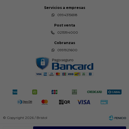
Servicios a empresas
0994315698
Post venta
0215194000
Cobranzas
0991921600
© Copyright 2026 / Bristol