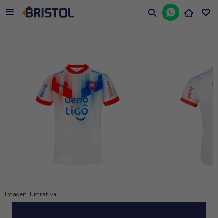


Imagen Ilustrativa