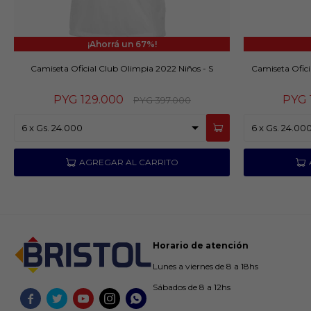
67
Camiseta Oficial Club Olimpia 2022 Niños - S
Camiseta Ofici
PYG
129.000
PYG
PYG
397.000
Horario de atención
Lunes a viernes de 8 a 18hs
Sábados de 8 a 12hs




