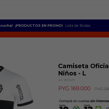
escucha!
¡PRODUCTOS EN PROMO!
Lista de Bodas
Camiseta Oficia
Niños - L
BS11479
PYG
169.000
PYG
38