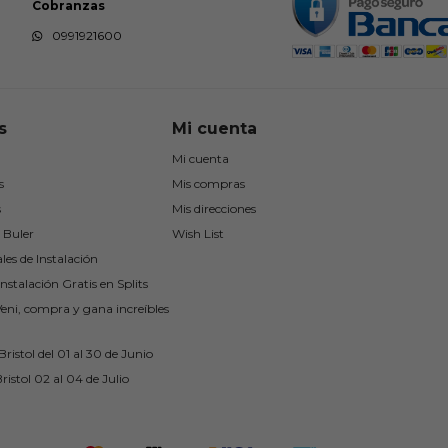
Cobranzas
0991921600
s
Mi cuenta
Mi cuenta
s
Mis compras
s
Mis direcciones
 Buler
Wish List
les de Instalación
nstalación Gratis en Splits
Veni, compra y gana increíbles
ristol del 01 al 30 de Junio
ristol 02 al 04 de Julio