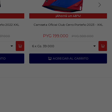
48
teño 2022 XXL
Camiseta Oficial Club Cerro Porteño 2023 - XXL
PYG
199.000
67.000
PYG
388.000