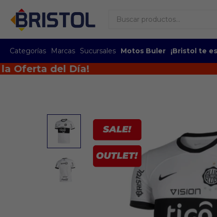
Categorías
Marcas
Sucursales
Motos Buler
¡Bristol te 
rta del Día!