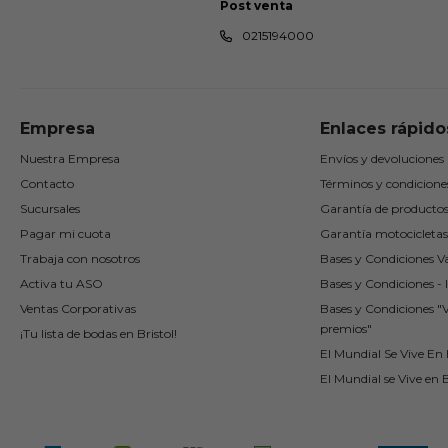
Post venta
0215194000
Empresa
Enlaces rápido
Nuestra Empresa
Envíos y devoluciones
Contacto
Términos y condicione
Sucursales
Garantía de producto
Pagar mi cuota
Garantía motocicletas
Trabaja con nosotros
Bases y Condiciones Va
Activa tu ASO
Bases y Condiciones - I
Ventas Corporativas
Bases y Condiciones "
premios"
¡Tu lista de bodas en Bristol!
El Mundial Se Vive En B
El Mundial se Vive en B