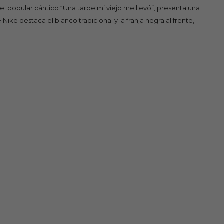
 el popular cántico “Una tarde mi viejo me llevó”, presenta una
e destaca el blanco tradicional y la franja negra al frente,