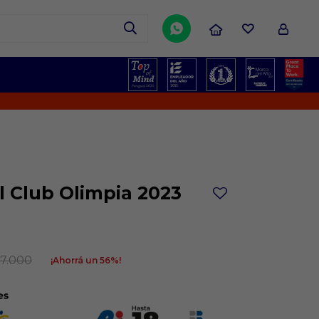

l Club Olimpia 2023
7.000
56