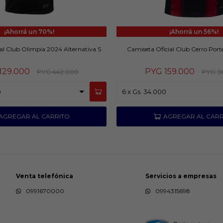
70
56
al Club Olimpia 2024 Alternativa S
Camiseta Oficial Club Cerro Por
129.000
PYG
159.000
PYG
442.000
PYG
3
Venta telefónica
Servicios a empresas
0991670000
0994315698