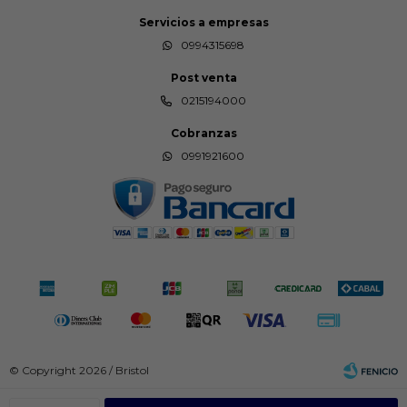
Servicios a empresas
0994315698
Post venta
0215194000
Cobranzas
0991921600
© Copyright 2026 / Bristol