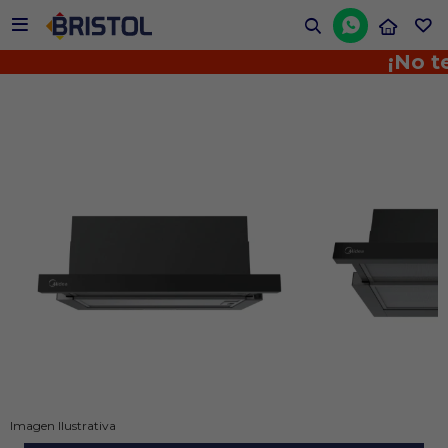


¡No te pie
Imagen Ilustrativa