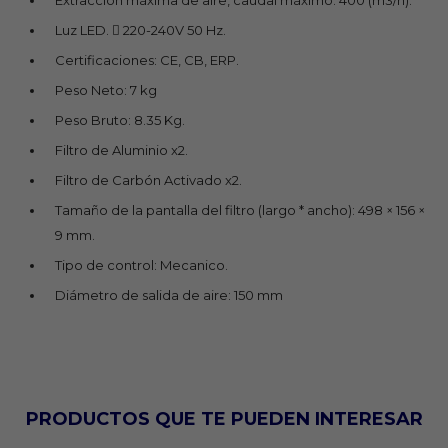
Extracción máxima de aire, caudal máximo: 400 (m3/h).
Luz LED.  220-240V 50 Hz.
Certificaciones: CE, CB, ERP.
Peso Neto: 7 kg
Peso Bruto: 8.35 Kg.
Filtro de Aluminio x2.
Filtro de Carbón Activado x2.
Tamaño de la pantalla del filtro (largo * ancho): 498 × 156 ×
9 mm.
Tipo de control: Mecanico.
Diámetro de salida de aire: 150 mm
PRODUCTOS QUE TE PUEDEN INTERESAR