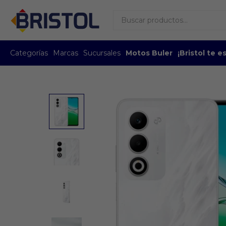
Categorías
Marcas
Sucursales
Motos Buler
¡Bristol te 