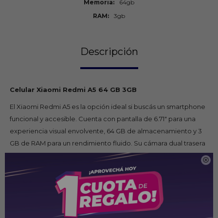
Memoria
64gb
RAM
3gb
Descripción
Celular Xiaomi Redmi A5 64 GB 3GB
El Xiaomi Redmi A5 es la opción ideal si buscás un smartphone
funcional y accesible. Cuenta con pantalla de 6.71" para una
experiencia visual envolvente, 64 GB de almacenamiento y 3
GB de RAM para un rendimiento fluido. Su cámara dual trasera
y la batería de larga duración de 5000 mAh te acompañan

todo el día. Equipado con Android y la intuitiva capa MIUI,
ofrece conectividad completa y diseño elegante en color
azul. Ideal para uso diario y entretenimiento.
Características técnicas