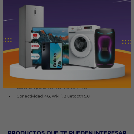
Marca: Xiaomi
Modelo: Redmi A5
Almacenamiento: 64 GB
Memoria RAM: 3 GB
Procesador: Octa-core
Pantalla: 6.71" HD+ LCD con esolución 720 x 1640
Cámara principal: 32 MP + sensor de profundidad
Cámara frontal: 8Mp
Batería: 5000 mAh con carga de 10W
Sistema operativo: Android con MIUI
Conectividad: 4G, Wi-Fi, Bluetooth 5.0
PRODUCTOS QUE TE PUEDEN INTERESAR