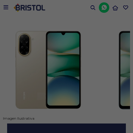


Imagen Ilustrativa