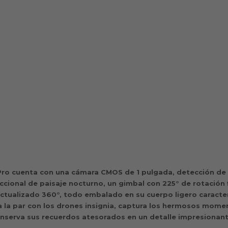
 Pro cuenta con una cámara CMOS de 1 pulgada, detección de
cional de paisaje nocturno, un gimbal con 225° de rotación f
ctualizado 360°, todo embalado en su cuerpo ligero caracter
 la par con los drones insignia, captura los hermosos mome
nserva sus recuerdos atesorados en un detalle impresionan