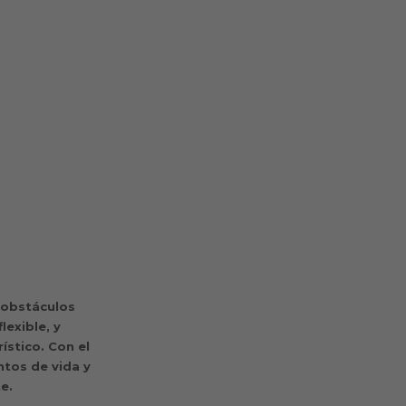
 obstáculos
lexible, y
ístico. Con el
ntos de vida y
te.