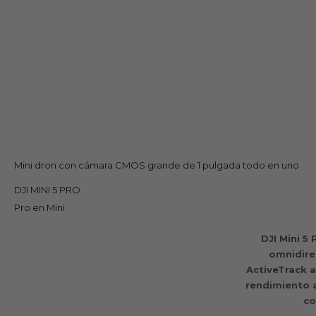
Mini dron con cámara CMOS grande de 1 pulgada todo en uno
DJI MINI 5 PRO
Pro en Mini
DJI Mini 5
omnidirec
ActiveTrack a
rendimiento a
co