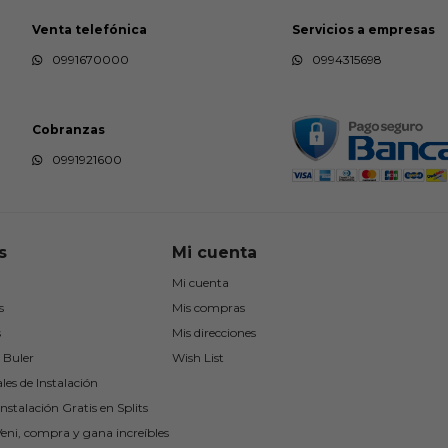
Venta telefónica
Servicios a empresas
0991670000
0994315698
Cobranzas
0991921600
s
Mi cuenta
Mi cuenta
s
Mis compras
s
Mis direcciones
 Buler
Wish List
les de Instalación
nstalación Gratis en Splits
Veni, compra y gana increíbles