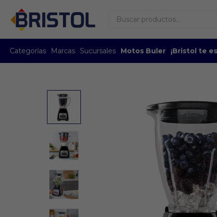
Categorías
Marcas
Sucursales
Motos Buler
¡Bristol te 