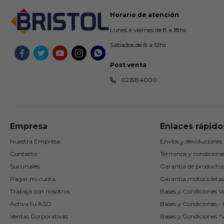
Horario de atención
Lunes a viernes de 8 a 18hs
Sábados de 8 a 12hs





Post venta
0215194000
Empresa
Enlaces rápido
Nuestra Empresa
Envíos y devoluciones
Contacto
Términos y condicione
Sucursales
Garantía de producto
Pagar mi cuota
Garantía motocicletas
Trabaja con nosotros
Bases y Condiciones Va
Activa tu ASO
Bases y Condiciones - I
Ventas Corporativas
Bases y Condiciones "