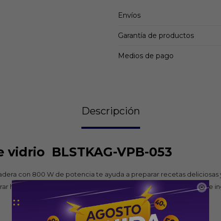
Envíos
Garantía de productos
Medios de pago
Descripción
a de vidrio BLSTKAG-VPB-053
dera con 800 W de potencia te ayuda a preparar recetas deliciosas y
urar hielo y un vaso de vidrio Boroclass® resistente a la ebullición de
