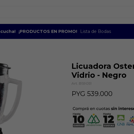
escucha!
¡PRODUCTOS EN PROMO!
Lista de Bodas
Licuadora Oster 
Vidrio - Negro
BS9051
PYG
539.000