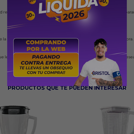
 resistente a la ebullición de los ingredientes, perfecto para preparar 
 cuchilla y el eje de la base que prolonga la vida útil de la batidora.
e le brinda más control y flexibilidad para lograr la consistencia dese
PRODUCTOS QUE TE PUEDEN INTERESAR