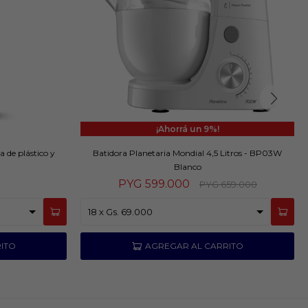
9
a de plástico y
Batidora Planetaria Mondial 4,5 Litros - BP03W
Blanco
PYG
599.000
PYG
659.000