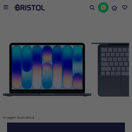


Imagen Ilustrativa