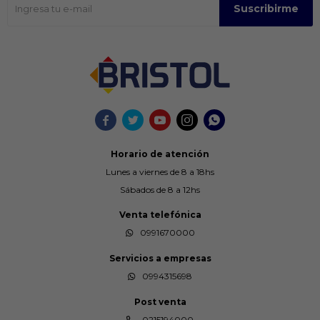
Suscribirme





Horario de atención
Lunes a viernes de 8 a 18hs
Sábados de 8 a 12hs
Venta telefónica
0991670000
Servicios a empresas
0994315698
Post venta
0215194000