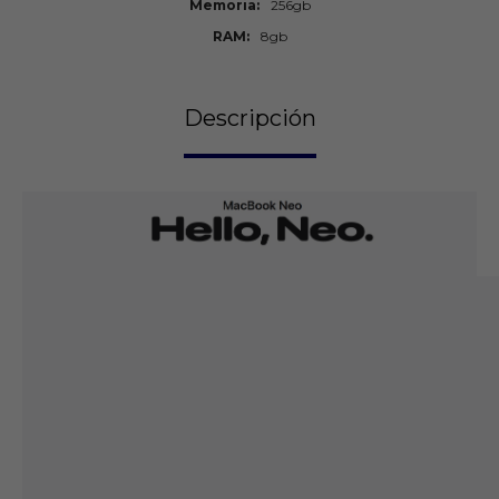
Memoria
256gb
RAM
8gb
Descripción