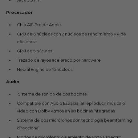
Procesador
Chip A18 Pro de Apple
CPU de 6 núcleos con 2 núcleos de rendimiento y 4 de
eficiencia
GPU de 5 núcleos
Trazado de rayos acelerado por hardware
Neural Engine de 16 núcleos
Audio
Sistema de sonido de dos bocinas
Compatible con Audio Espacial al reproducir música o
video con Dolby Atmos en las bocinas integradas
Sistema de dos micrófonos con tecnología beamforming
direccional
Modos de micrófono: Aislamiento de Voz y Espectro