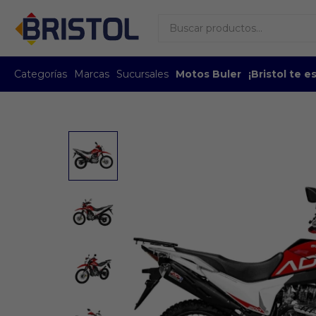
Categorías
Marcas
Sucursales
Motos Buler
¡Bristol te 