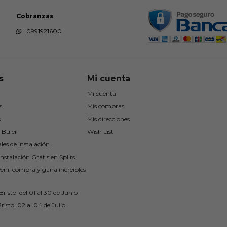
Cobranzas
0991921600
s
Mi cuenta
Mi cuenta
s
Mis compras
s
Mis direcciones
 Buler
Wish List
les de Instalación
nstalación Gratis en Splits
Veni, compra y gana increíbles
ristol del 01 al 30 de Junio
ristol 02 al 04 de Julio