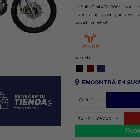
La Buler Trail ADV 200cc con llan
Robusta, ágil y con gran desempe
cada kilómetro!
Variantes:
ENCONTRÁ EN SUC
1
CON