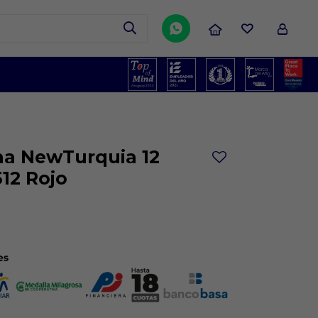

na NewTurquia 12
512 Rojo