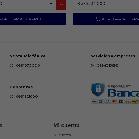
Venta telefónica
Servicios a empresas
0991670000
0994315698
Cobranzas
0991921600
s
Mi cuenta
Mi cuenta