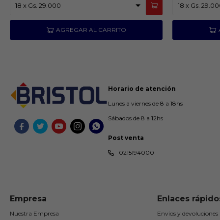
Horario de atención
Lunes a viernes de 8 a 18hs
Sábados de 8 a 12hs





Post venta
0215194000
Empresa
Enlaces rápido
Nuestra Empresa
Envíos y devoluciones