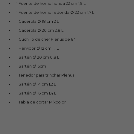
1 Fuente de horno honda 22 cm 1,9 L
1 Fuente de horno redonda Ø 22 cm 1,7 L
1 Cacerola Ø 18 cm 2 L
1 Cacerola Ø 20 cm 2,8 L
1 Cuchillo de chef Plenus de 8"
1 Hervidor Ø 12 cm 1,1 L
1 Sartén Ø 20 cm 0,8 L
1 Sartén Ø16cm
1 Tenedor para trinchar Plenus
1 Sartén Ø 14 cm 1,2 L
1 Sartén Ø 16 cm 1,4 L
1 Tabla de cortar Mixcolor