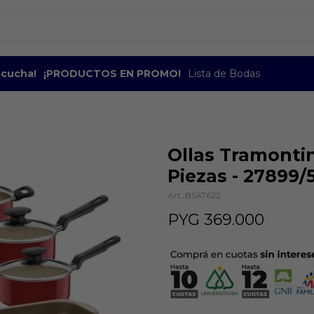
escucha!
¡PRODUCTOS EN PROMO!
Lista de Bodas
Ollas Tramonti
Piezas - 27899/
BS47622
PYG
369.000