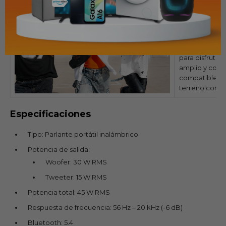
Conexión de v
¿No te encant
ánimo con tod
hacerlo. Grac
conectar sin 
para disfruta
amplio y conec
compatibles c
terreno con la
Especificaciones
Tipo: Parlante portátil inalámbrico
Potencia de salida:
Woofer: 30 W RMS
Tweeter: 15 W RMS
Potencia total: 45 W RMS
Respuesta de frecuencia: 56 Hz – 20 kHz (-6 dB)
Bluetooth: 5.4