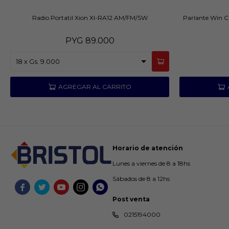
Radio Portatil Xion XI-RA12 AM/FM/SW
Parlante Win C
PYG
89.000
Horario de atención
Lunes a viernes de 8 a 18hs
Sábados de 8 a 12hs





Post venta
0215194000