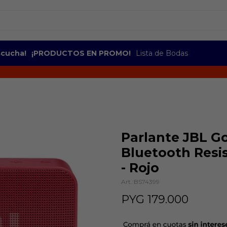
escucha!
¡PRODUCTOS EN PROMO!
Lista de Bodas
Parlante JBL Go
Bluetooth Resi
- Rojo
BS74399
PYG
179.000