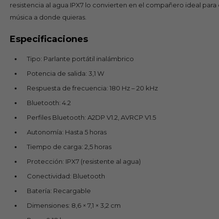
resistencia al agua IPX7 lo convierten en el compañero ideal para d
música a donde quieras.
Especificaciones
Tipo: Parlante portátil inalámbrico
Potencia de salida: 3,1 W
Respuesta de frecuencia: 180 Hz – 20 kHz
Bluetooth: 4.2
Perfiles Bluetooth: A2DP V1.2, AVRCP V1.5
Autonomía: Hasta 5 horas
Tiempo de carga: 2,5 horas
Protección: IPX7 (resistente al agua)
Conectividad: Bluetooth
Batería: Recargable
Dimensiones: 8,6 × 7,1 × 3,2 cm