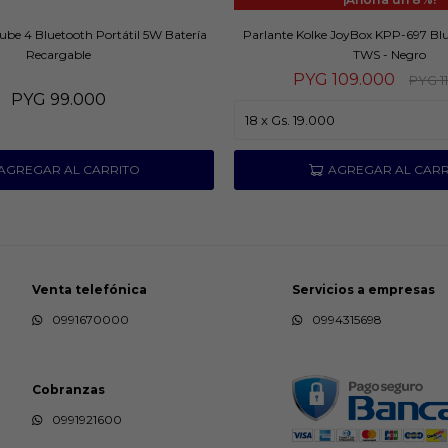
ube 4 Bluetooth Portátil 5W Batería
Parlante Kolke JoyBox KPP-697 Blu
Recargable
TWS - Negro
PYG
109.000
PYG
1
PYG
99.000
Venta telefónica
Servicios a empresas
0991670000
0994315698
Cobranzas
0991921600