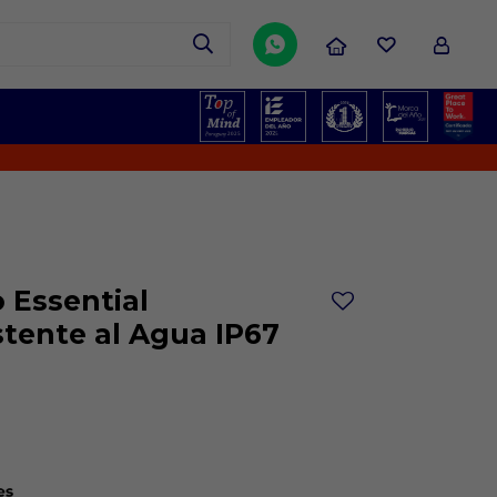

 Essential
stente al Agua IP67