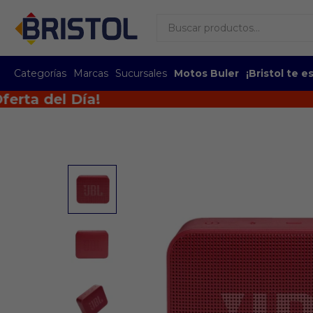
Categorías
Marcas
Sucursales
Motos Buler
¡Bristol te 
del Día!