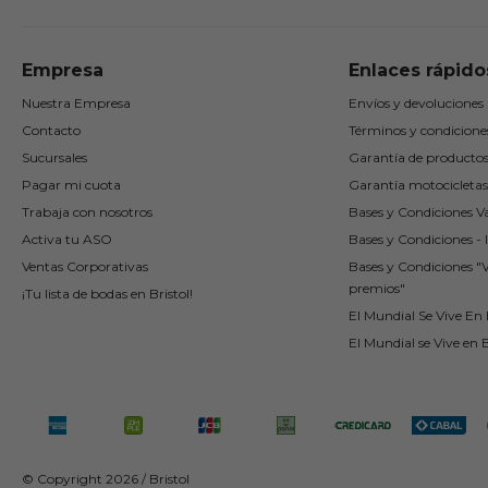
Empresa
Enlaces rápido
Nuestra Empresa
Envíos y devoluciones
Contacto
Términos y condicione
Sucursales
Garantía de producto
Pagar mi cuota
Garantía motocicletas
Trabaja con nosotros
Bases y Condiciones Va
Activa tu ASO
Bases y Condiciones - I
Ventas Corporativas
Bases y Condiciones "
premios"
¡Tu lista de bodas en Bristol!
El Mundial Se Vive En B
El Mundial se Vive en B
© Copyright 2026 / Bristol