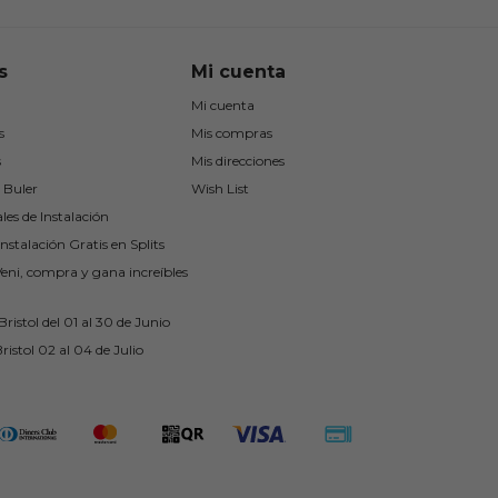
s
Mi cuenta
Mi cuenta
s
Mis compras
s
Mis direcciones
 Buler
Wish List
les de Instalación
nstalación Gratis en Splits
Veni, compra y gana increíbles
ristol del 01 al 30 de Junio
ristol 02 al 04 de Julio