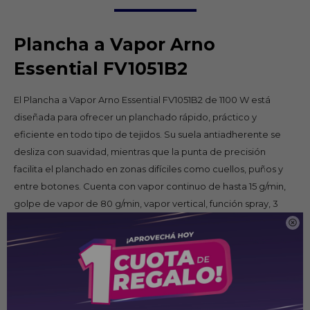
Plancha a Vapor Arno
Essential FV1051B2
El Plancha a Vapor Arno Essential FV1051B2 de 1100 W está
diseñada para ofrecer un planchado rápido, práctico y
eficiente en todo tipo de tejidos. Su suela antiadherente se
desliza con suavidad, mientras que la punta de precisión
facilita el planchado en zonas difíciles como cuellos, puños y
entre botones. Cuenta con vapor continuo de hasta 15 g/min,
golpe de vapor de 80 g/min, vapor vertical, función spray, 3
niveles de temperatura, depósito de agua de 180 ml, sistema

antical que prolonga la vida útil del equipo y EasyCord, que
brinda mayor comodidad durante el uso.
Especificaciones