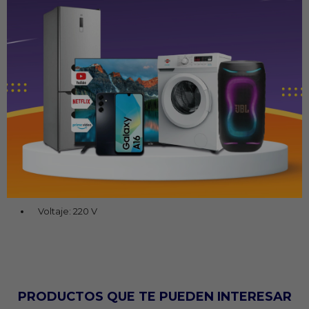
Potencia: 1100 W
Suela: Antiadherente
Vapor continuo: 15 g/min
Golpe de vapor: 80 g/min
Vapor vertical: Sí
Función spray: Sí
Capacidad del depósito: 180 ml
Niveles de temperatura: 3
Sistema antical: Sí
Sistema EasyCord: Sí
Voltaje: 220 V
PRODUCTOS QUE TE PUEDEN INTERESAR