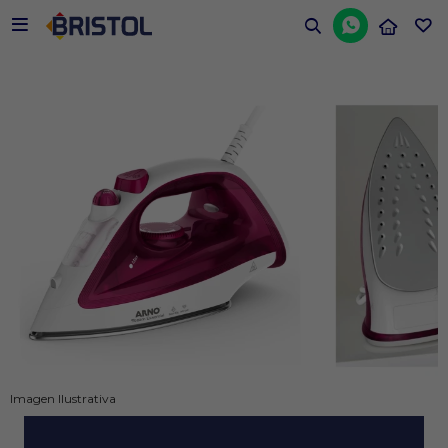


Imagen Ilustrativa