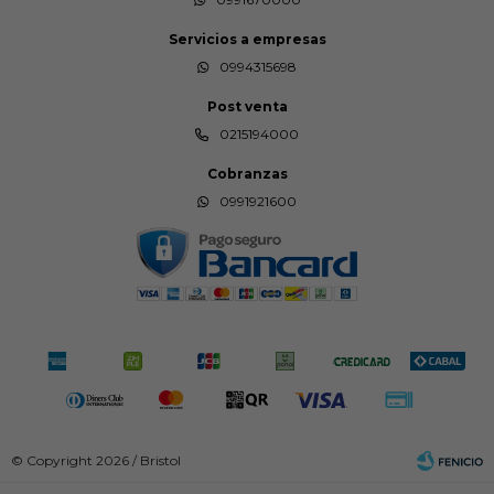
Servicios a empresas
0994315698
Post venta
0215194000
Cobranzas
0991921600
© Copyright 2026 / Bristol