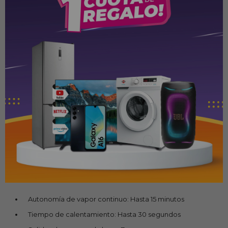
Mallory es una solución práctica para mantener la ropa lisa,
limpia y bien cuidada. ¡Conseguí el tuyo y disfrutá de un
cuidado profesional para tus prendas todos los días!
Especificaciones
Capacidad del depósito de agua: 185 ml
Salidas de vapor: Sí
Función de vapor continuo: Sí
Dimensiones del producto: 101 × 103 × 201 mm
Potencia: 1470 W
Longitud del cable: 1,7 m
Características:
Autonomía de vapor continuo: Hasta 15 minutos
Tiempo de calentamiento: Hasta 30 segundos