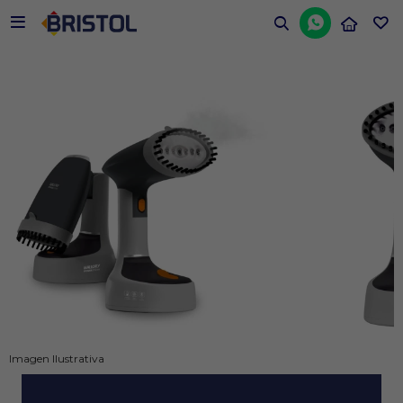


Imagen Ilustrativa