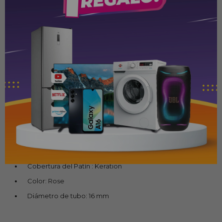
gracias al display digital, que ofrece un rango de ajuste
de 160° a 220°.
Temperatura Ajustable: Personaliza la temperatura según
tu tipo de cabello y el estilo deseado para obtener
resultados óptimos.
Cable Giratorio: Proporciona libertad de movimiento y
facilita el uso, evitando enredos durante el peinado.
Control de Temperatura: Regulable Digital
Voltaje: 220v
Temperatura Máxima: 220°
Beneficios: Ondula y Alisa
Cobertura del Patín : Keration
Color: Rose
Diámetro de tubo: 16 mm