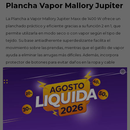
Plancha Vapor Mallory Jupiter
La Plancha a Vapor Mallory Jupiter Maxx de 1400 W ofrece un
planchado práctico y eficiente gracias a su función 2 en 1, que
permite utilizarla en modo seco o con vapor según el tipo de
tejido. Su base antiadherente superdeslizante facilita el
movimiento sobre las prendas, mientras que el gatillo de vapor
ayuda a eliminar las arrugas más difíciles. Además, incorpora
protector de botones para evitar daños en la ropa y cable
giratorio de 360°, brindando mayor comodidad y libertad de

movimiento durante el planchado.
Especificaciones
Tipo: Plancha a vapor
Potencia: 1400 W
Funciones: Vapor y seco (2 en 1)
Base: Antiadherente superdeslizante