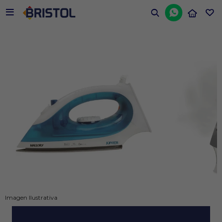


Imagen Ilustrativa