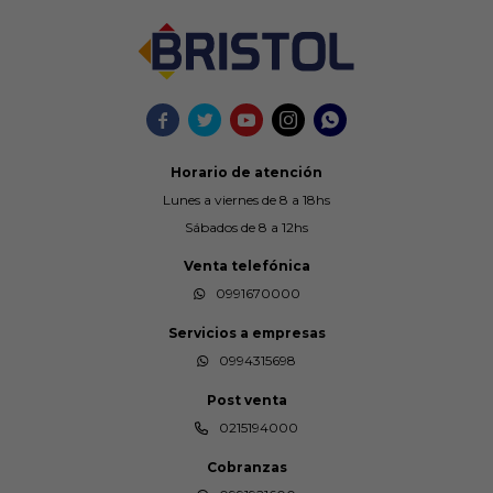





Horario de atención
Lunes a viernes de 8 a 18hs
Sábados de 8 a 12hs
Venta telefónica
0991670000
Servicios a empresas
0994315698
Post venta
0215194000
Cobranzas