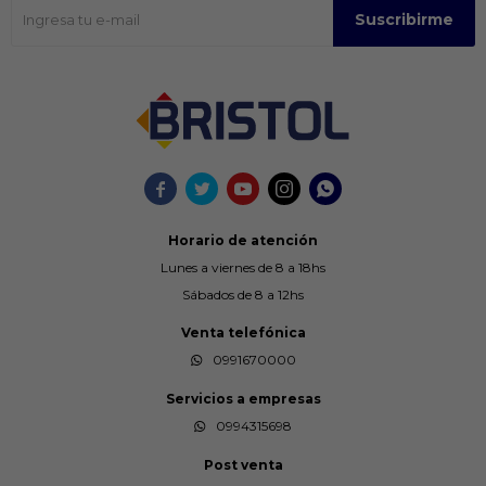
Suscribirme





Horario de atención
Lunes a viernes de 8 a 18hs
Sábados de 8 a 12hs
Venta telefónica
0991670000
Servicios a empresas
0994315698
Post venta