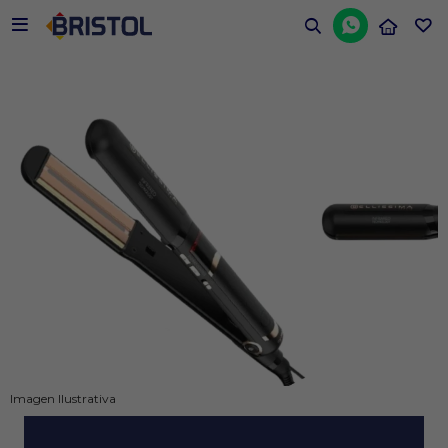


Imagen Ilustrativa