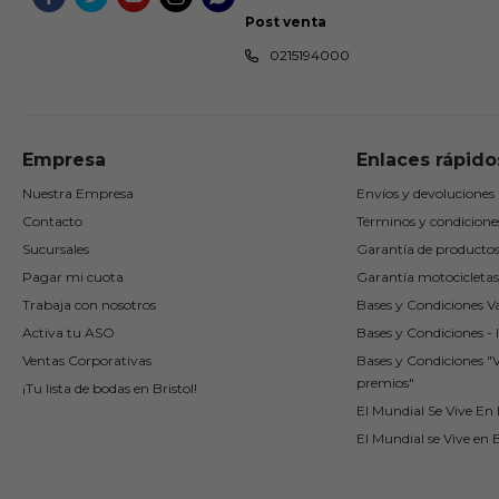
Post venta
0215194000
Empresa
Enlaces rápido
Nuestra Empresa
Envíos y devoluciones
Contacto
Términos y condicione
Sucursales
Garantía de producto
Pagar mi cuota
Garantía motocicletas
Trabaja con nosotros
Bases y Condiciones Va
Activa tu ASO
Bases y Condiciones - I
Ventas Corporativas
Bases y Condiciones "
premios"
¡Tu lista de bodas en Bristol!
El Mundial Se Vive En B
El Mundial se Vive en B