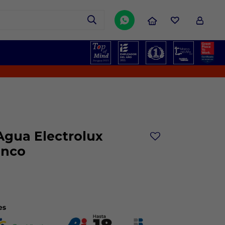

Agua Electrolux
anco