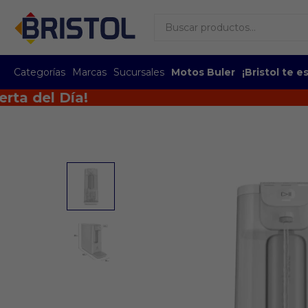
Categorías
Marcas
Sucursales
Motos Buler
¡Bristol te 
el Día!