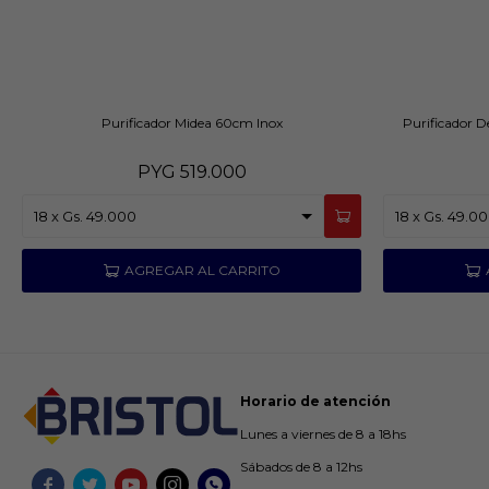
Purificador Midea 60cm Inox
Purificador 
PYG
519.000
Horario de atención
Lunes a viernes de 8 a 18hs
Sábados de 8 a 12hs




