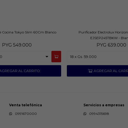
De Cocina Tokyo Slim 60Cm Blanco
Purificador Electrolux Horizo
EJSEP245TBKW - Bla
PYG
549.000
PYG
639.000
Venta telefónica
Servicios a empresas
0991670000
0994315698