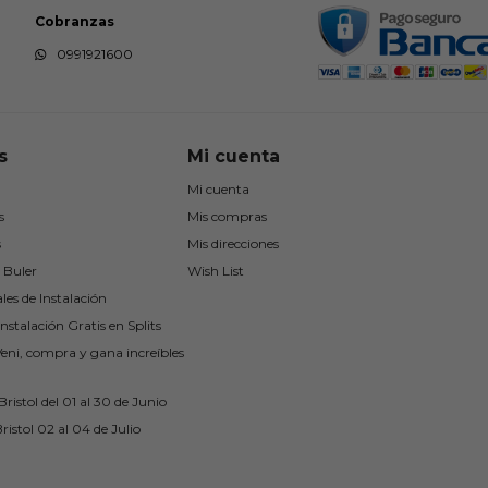
Cobranzas
0991921600
s
Mi cuenta
Mi cuenta
s
Mis compras
s
Mis direcciones
 Buler
Wish List
les de Instalación
nstalación Gratis en Splits
Veni, compra y gana increíbles
ristol del 01 al 30 de Junio
ristol 02 al 04 de Julio