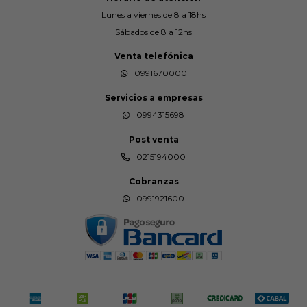
Lunes a viernes de 8 a 18hs
Sábados de 8 a 12hs
Venta telefónica
0991670000
Servicios a empresas
0994315698
Post venta
0215194000
Cobranzas
0991921600