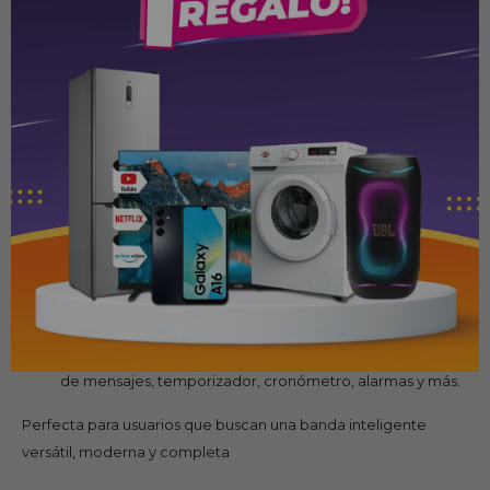
Monitoreo de salud: Seguimiento de la frecuencia
cardíaca, nivel de oxígeno en sangre (SpO2), calidad del
sueño y estrés.
Resistencia al agua: Certificación 5 ATM, adecuada para
nadar y actividades acuáticas.
Batería: Hasta 14 días de autonomía con una sola carga.
Conectividad: Bluetooth para sincronización con la app
Mi Fit, permitiendo recibir notificaciones y alertas de
llamadas.
Diseño: Elegante, ligero y cómodo, con correas
intercambiables.
Funciones adicionales: Control de música, notificaciones
de mensajes, temporizador, cronómetro, alarmas y más.
Perfecta para usuarios que buscan una banda inteligente
versátil, moderna y completa