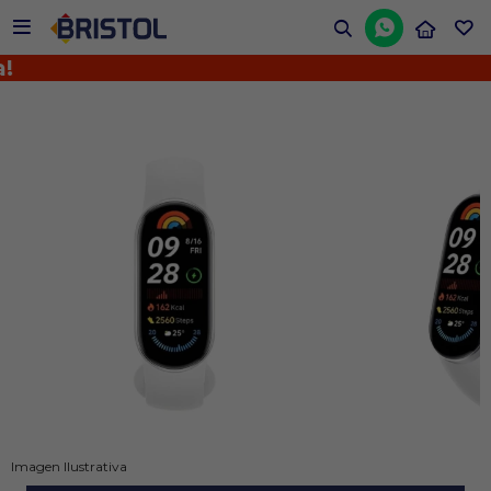


¡
Imagen Ilustrativa