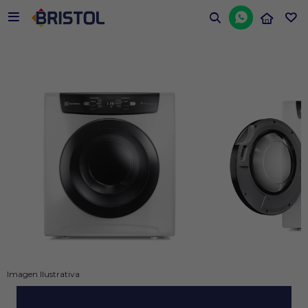


Imagen Ilustrativa