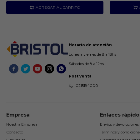
Horario de atención
Lunes a viernes de 8 a 18hs
Sábados de 8 a 12hs





Post venta
0215194000
Empresa
Enlaces rápido
Nuestra Empresa
Envíos y devoluciones
Contacto
Términos y condicione
Sucursales
Garantía de producto