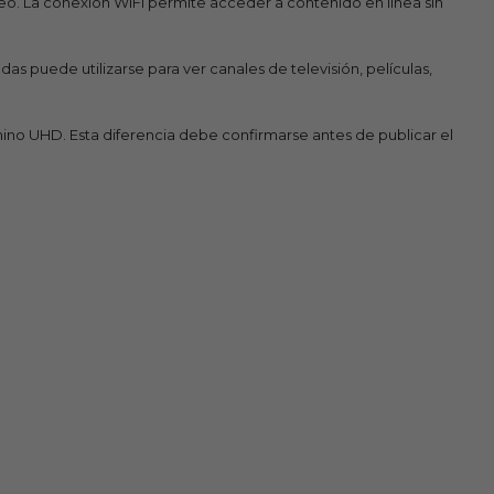
eo. La conexión WiFi permite acceder a contenido en línea sin
as puede utilizarse para ver canales de televisión, películas,
rmino UHD. Esta diferencia debe confirmarse antes de publicar el