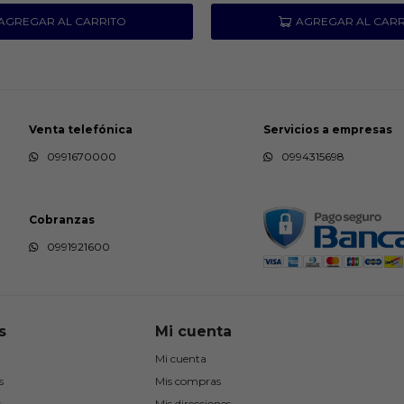
Venta telefónica
Servicios a empresas
0991670000
0994315698
Cobranzas
0991921600
s
Mi cuenta
Mi cuenta
s
Mis compras
s
Mis direcciones