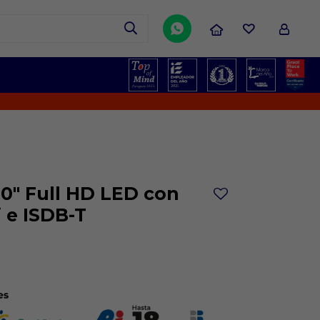

¡N
0" Full HD LED con
 e ISDB-T