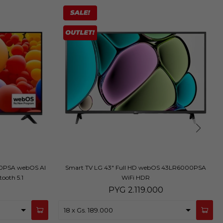
00PSA webOS AI
Smart TV LG 43" Full HD webOS 43LR6000PSA
ooth 5.1
WiFi HDR
PYG
2.119.000