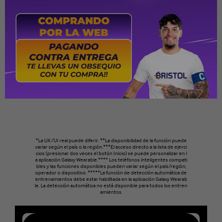
*La UX/UI real puede diferir. **La disponibilidad de la función puede
variar según el país o la región.***El acceso directo a la lista de ejerci
cios (presionar dos veces el botón Inicio) se puede personalizar en l
a aplicación Galaxy Wearable.**** Los teléfonos inteligentes compati
bles y las funciones disponibles pueden variar según el país/región,
operador o dispositivo. *****La función de detección automática de
entrenamientos debe estar habilitada en la aplicación Galaxy Wearab
le. La detección automática no está disponible para todos los entren
amientos.