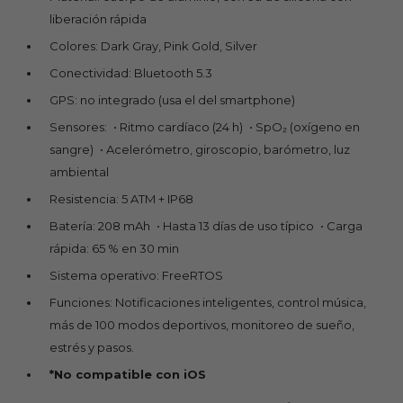
liberación rápida
Colores: Dark Gray, Pink Gold, Silver
Conectividad: Bluetooth 5.3
GPS: no integrado (usa el del smartphone)
Sensores: • Ritmo cardíaco (24 h) • SpO₂ (oxígeno en
sangre) • Acelerómetro, giroscopio, barómetro, luz
ambiental
Resistencia: 5 ATM + IP68
Batería: 208 mAh • Hasta 13 días de uso típico • Carga
rápida: 65 % en 30 min
Sistema operativo: FreeRTOS
Funciones: Notificaciones inteligentes, control música,
más de 100 modos deportivos, monitoreo de sueño,
estrés y pasos.
*No compatible con iOS