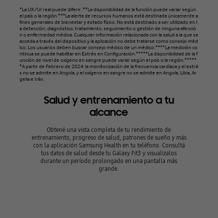
*La UX/UI real puede diferir. **La disponibilidad de la función puede variar según
el país o la región.***La alerta de recursos humanos está destinada únicamente a
fines generales de bienestar y estado físico. No está destinado a ser utilizado en l
a detección, diagnóstico, tratamiento, seguimiento o gestión de ninguna afecció
n o enfermedad médica. Cualquier información relacionada con la salud a la que se
acceda a través del dispositivo y la aplicación no debe tratarse como consejo méd
ico. Los usuarios deben buscar consejo médico de un médico.****La medición co
ntinua se puede habilitar en Estrés en Configuración.*****La disponibilidad de la f
unción de nivel de oxígeno en sangre puede variar según el país o la región.*****
*A partir de Febrero de 2024: la monitorización de la frecuencia cardíaca y el estré
s no se admite en Angola, y el oxígeno en sangre no se admite en Angola, Libia, Ar
gelia e Irán.
Salud y entrenamiento a tu
alcance
Obtené una vista completa de tu rendimiento de
entrenamiento, progreso de salud, patrones de sueño y más
con la aplicación Samsung Health en tu teléfono. Consultá
tus datos de salud desde tu Galaxy Fit3 y visualizalos
durante un período prolongado en una pantalla más
grande.