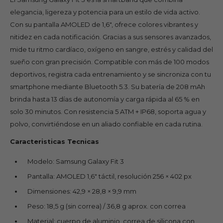
elegancia, ligereza y potencia para un estilo de vida activo.
Con su pantalla AMOLED de 1,6″, ofrece colores vibrantes y
nitidez en cada notificación. Gracias a sus sensores avanzados,
mide tu ritmo cardíaco, oxígeno en sangre, estrés y calidad del
sueño con gran precisión. Compatible con más de 100 modos
deportivos, registra cada entrenamiento y se sincroniza con tu
smartphone mediante Bluetooth 5.3. Su batería de 208 mAh
brinda hasta 13 días de autonomía y carga rápida al 65 % en
solo 30 minutos. Con resistencia 5 ATM + IP68, soporta agua y
polvo, convirtiéndose en un aliado confiable en cada rutina.
Caracteristicas Tecnicas
Modelo: Samsung Galaxy Fit 3
Pantalla: AMOLED 1,6″ táctil, resolución 256 × 402 px
Dimensiones: 42,9 × 28,8 × 9,9 mm
Peso: 18,5 g (sin correa) / 36,8 g aprox. con correa
Material: cuerpo de aluminio, correa de silicona con