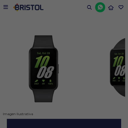


Imagen Ilustrativa