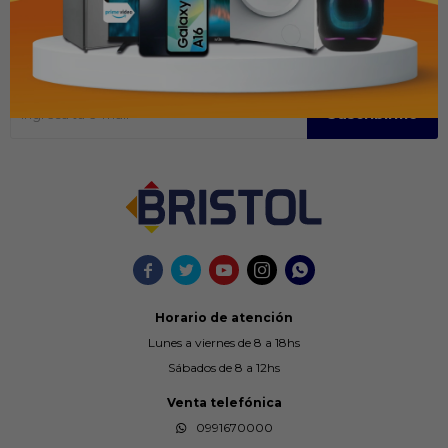
Recibir ofertas y promociones
Suscríbase para obtener información sobre productos y cupones
Suscribirme





Horario de atención
Lunes a viernes de 8 a 18hs
Sábados de 8 a 12hs
Venta telefónica
0991670000