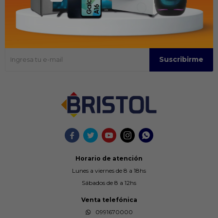
Recibir ofertas y promociones
Suscríbase para obtener información sobre productos y cupones
Suscribirme





Horario de atención
Lunes a viernes de 8 a 18hs
Sábados de 8 a 12hs
Venta telefónica
0991670000