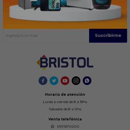
Recibir ofertas y promociones
Suscríbase para obtener información sobre productos y cupones
Suscribirme





Horario de atención
Lunes a viernes de 8 a 18hs
Sábados de 8 a 12hs
Venta telefónica
0991670000