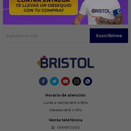
Recibir ofertas y promociones
Suscríbase para obtener información sobre productos y cupones
Suscribirme





Horario de atención
Lunes a viernes de 8 a 18hs
Sábados de 8 a 12hs
Venta telefónica
0991670000