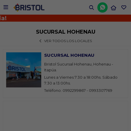


a!
SUCURSAL HOHENAU
VER TODOS LOS LOCALES
SUCURSAL HOHENAU
Bristol Sucursal Hohenau, Hohenau -
Itapúa.
Lunes a Viernes 7:30 a 18:00hs. Sábado
7:30 a 13:00hs.
Teléfono: 0992299867 - 0993307769