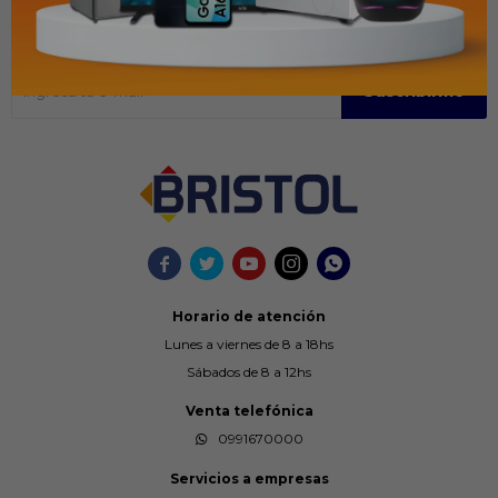
Recibir ofertas y promociones
Suscríbase para obtener información sobre productos y cupones
Suscribirme





Horario de atención
Lunes a viernes de 8 a 18hs
Sábados de 8 a 12hs
Venta telefónica
0991670000
Servicios a empresas