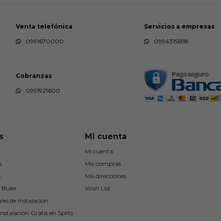
Venta telefónica
Servicios a empresas
0991670000
0994315698
Cobranzas
0991921600
s
Mi cuenta
Mi cuenta
s
Mis compras
s
Mis direcciones
 Buler
Wish List
les de Instalación
nstalación Gratis en Splits