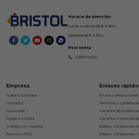
Horario de atención
Lunes a viernes de 8 a 18hs
Sábados de 8 a 12hs





Post venta
0215194000
Empresa
Enlaces rápido
Nuestra Empresa
Envíos y devoluciones
Contacto
Términos y condicione
Sucursales
Garantía de producto
Pagar mi cuota
Garantía motocicletas
Trabaja con nosotros
Bases y Condiciones Va
Activa tu ASO
Bases y Condiciones - I